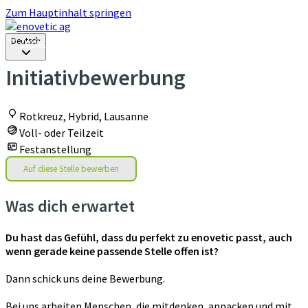
Zum Hauptinhalt springen
Deutsch
Deutsch
Zurück zu allen Stellen
Initiativbewerbung
Rotkreuz, Hybrid, Lausanne
Voll- oder Teilzeit
Festanstellung
Auf diese Stelle bewerben
Was dich erwartet
Du hast das Gefühl, dass du perfekt zu enovetic passt, auch
wenn gerade keine passende Stelle offen ist?
Dann schick uns deine Bewerbung.
Bei uns arbeiten Menschen, die mitdenken, anpacken und mit